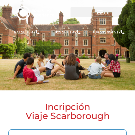
677 28 78 47
922 28 81 42
+34 605 334 917
Incripción
Viaje Scarborough